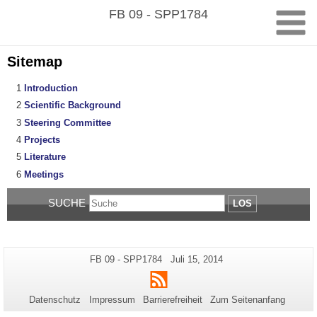
Zum
FB 09 - SPP1784
Inhalt
springen
Sitemap
Introduction
Scientific Background
Steering Committee
Projects
Literature
Meetings
SUCHE
LOS
Zusätzliche
Seiten-
Letzte
FB 09 - SPP1784
Juli 15, 2014
Name:
Aktualisierung:
Informationen
RSS
zu
Datenschutz
Impressum
Barrierefreiheit
Zum Seitenanfang
dieser